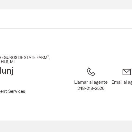
Pasar
al
contenido
principal
®
SEGUROS DE STATE FARM
,
 HLS
, MI
unj
Llamar al agente
Email al a
248-218-2526
ent Services