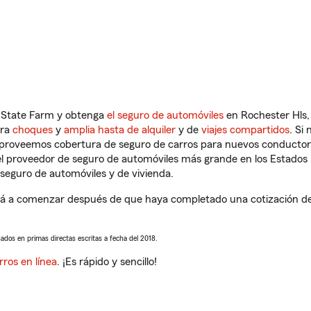
n State Farm y obtenga
el seguro de automóviles
en Rochester Hls,
tra
choques
y
amplia hasta de alquiler
y de
viajes compartidos
. Si
s proveemos cobertura de seguro de carros para nuevos conductores
l proveedor de seguro de automóviles más grande en los Estados
seguro de automóviles y de vivienda.
á a comenzar después de que haya completado una cotización de s
sados en primas directas escritas a fecha del 2018.
rros en línea
. ¡Es rápido y sencillo!