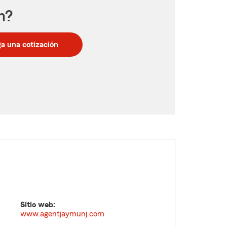
n?
a una cotización
Sitio web:
www.agentjaymunj.com